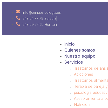
info@onnapsicologia.es
943 04 77 79 Zarautz
943 09 77 65 Hernani
Inicio
Quienes somos
Nuestro equipo
Servicios
Trastornos de ansi
Adicciones
Trastornos alimenta
Terapia de pareja 
psicología educati
Asesoramiento a p
Nutrición