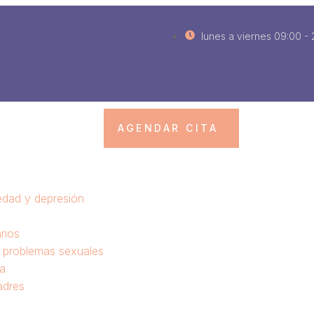
lunes a viernes 09:00 -
AGENDAR CITA
edad y depresión
rios
y problemas sexuales
va
adres