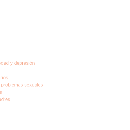
edad y depresión
rios
y problemas sexuales
va
adres